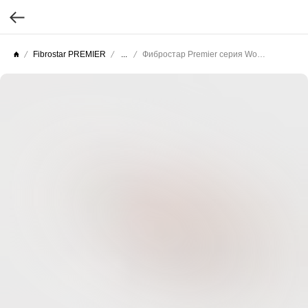
Fibrostar PREMIER
...
Фибростар Premier серия Wood (Целлюлоза текстурированная) КС 25 Гончарная Глина 3000х200х10мм