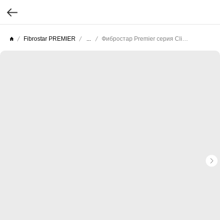
Fibrostar PREMIER
...
Фибростар Premier серия Click (Целлюлоза текстурированная) КС 34 Оливковый Нежный 3000х200х10мм