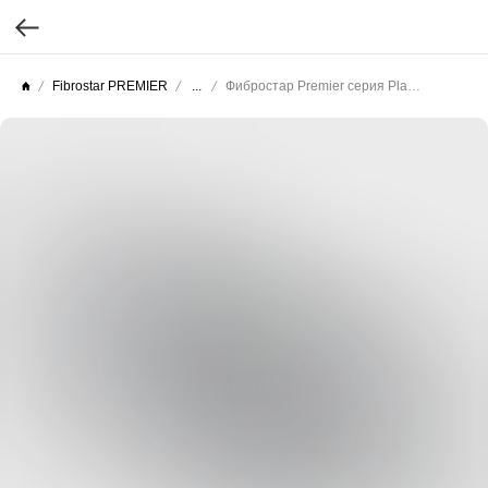
Fibrostar PREMIER
...
Фибростар Premier серия Planck (Целлюлоза текстурированная) КС 64 Синяя Ночь 3000х200х10мм