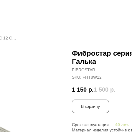
Фибростар серия «WOOD» КС 12 Серая Галька
Фибростар сери
Галька
FIBROSTAR
SKU:
FHT8W12
1 150
р.
1 500
р.
В корзину
Срок эксплуатации —
40 лет.
Материал изделия устойчив к в