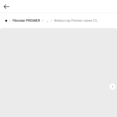
Fibrostar PREMIER
...
Фибростар Premier серия Click (Целлюлоза текстурированная) КС 83 Темная Ночь 3000х200х10мм