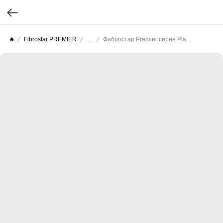
Fibrostar PREMIER
...
Фибростар Premier серия Planck (Целлюлоза текстурированная) КС 12 Серая Галька 3000х200х10мм