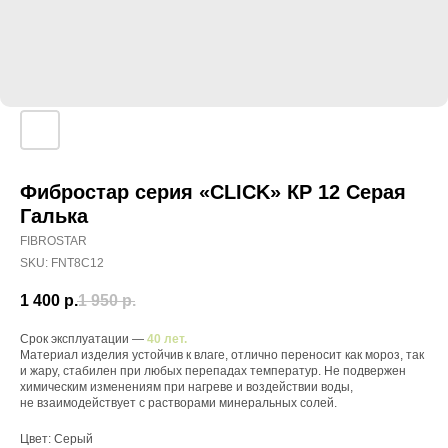
Фибростар серия «CLICK» КP 12 Серая
Галька
FIBROSTAR
SKU:
FNT8C12
1 400
р.
1 950
р.
Срок эксплуатации —
40 лет.
Материал изделия устойчив к влаге, отлично переносит как мороз, так
и жару, стабилен при любых перепадах температур. Не подвержен
химическим изменениям при нагреве и воздействии воды,
не взаимодействует с растворами минеральных солей.
Цвет: Серый