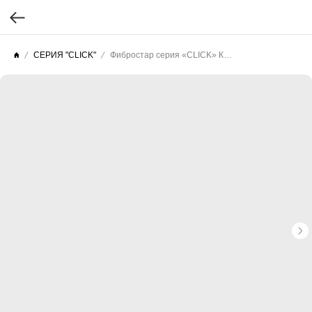
СЕРИЯ "CLICK"
Фибростар серия «CLICK» КP 12 Серая Галька