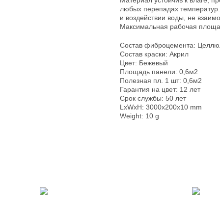
Материал устойчив к влаге, п
любых перепадах температур.
и воздействии воды, не взаим
Максимальная рабочая площа
Состав фиброцемента: Целлю
Состав краски: Акрил
Цвет: Бежевый
Площадь панели: 0,6м2
Полезная пл. 1 шт: 0,6м2
Гарантия на цвет: 12 лет
Срок службы: 50 лет
LxWxH: 3000x200x10 mm
Weight: 10 g