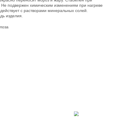
рекрасно переносит мороз и жару. Стабилен при
 Не подвержен химическим изменениям при нагреве
одействует с растворами минеральных солей.
дь изделия.
лоза