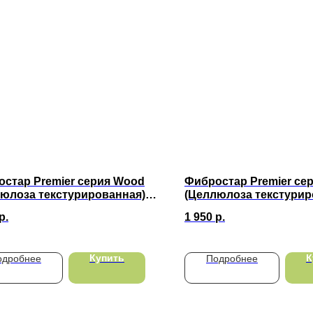
стар Premier серия Wood
Фибростар Premier се
юлоза текстурированная)
(Целлюлоза текстурир
 Гончарная Глина
КС 08 Золотой песок
р.
1 950
р.
х200х10мм
3000х200х10мм
Купить
К
одробнее
Подробнее