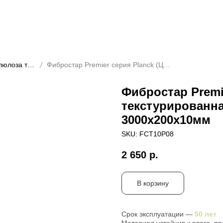
Premier серия Planck (Целлюлоза текстурированная)
Фибростар Premier серия Planck (Целлюлоза текстурированная) КС 08 Золотой песок 3000х200х10мм
Фибростар Premi
текстурированна
3000х200х10мм
SKU:
FCT10P08
2 650
р.
В корзину
Срок эксплуатации —
50 лет