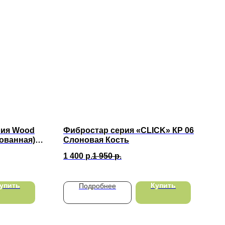
рия Wood
Фибростар серия «CLICK» КP 06
ованная)
Слоновая Кость
1 400
р.
1 950
р.
упить
Купить
Подробнее