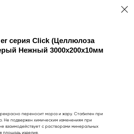
er серия Click (Целлюлоза
Серый Нежный 3000х200х10мм
прекрасно переносит мороз и жару. Стабилен при
. Не подвержен химическим изменениям при
 не взаимодействует с растворами минеральных
я площадь изделия.