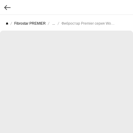
Fibrostar PREMIER
...
Фибростар Premier серия Wood (Целлюлоза текстурированная) КС 16 Серый Минерал 3000х200х10мм