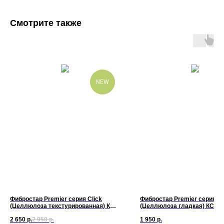
Смотрите также
NEW
Фибростар Premier серия Click
Фибростар Premier серия W
(Целлюлоза текстурированная) КС
(Целлюлоза гладкая) КС 64
08 Золотой песок 3000х200х10мм
Ночь 3000х200х10мм
2 650
р.
2 950
р.
1 950
р.