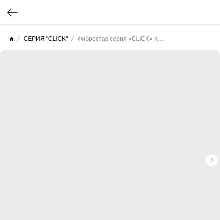
СЕРИЯ "CLICK"
Фибростар серия «CLICK» КP 22 Паприка