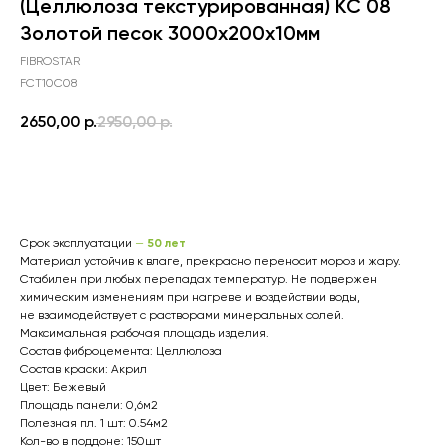
(Целлюлоза текстурированная) КС 08
Золотой песок 3000х200х10мм
FIBROSTAR
FCT10C08
2650,00
р.
2950,00
р.
В корзину
50 лет
Срок эксплуатации
—
Материал устойчив к влаге, прекрасно переносит мороз и жару.
Стабилен при любых перепадах температур. Не подвержен
химическим изменениям при нагреве и воздействии воды,
не взаимодействует с растворами минеральных солей.
Максимальная рабочая площадь изделия.
Состав фиброцемента: Целлюлоза
Состав краски: Акрил
Цвет: Бежевый
Площадь панели: 0,6м2
Полезная пл. 1 шт: 0.54м2
Кол-во в поддоне: 150шт