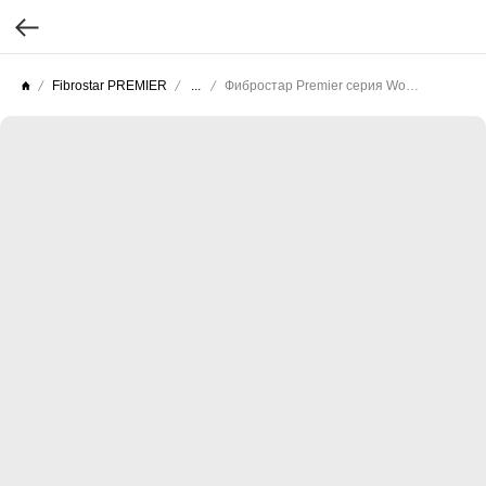
Fibrostar PREMIER
...
Фибростар Premier серия Wood (Целлюлоза гладкая) КС 07 Нас. Бежевый 3000х200х10мм