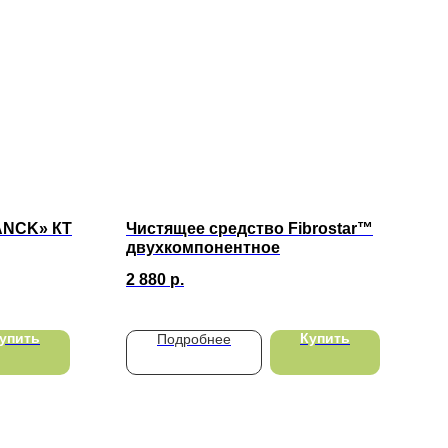
ANCK» КT
Чистящее средство Fibrostar™
двухкомпонентное
2 880
р.
упить
Купить
Подробнее