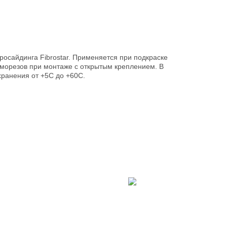
осайдинга Fibrostar. Применяется при подкраске
саморезов при монтаже с открытым креплением. В
хранения от +5С до +60С.