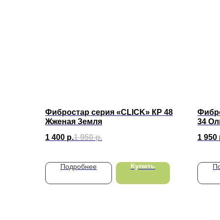
Фибростар серия «CLICK» КP 48
Фибр
Жженая Земля
34 О
1 400
р.
1 950
р.
1 950
Купить
Подробнее
П