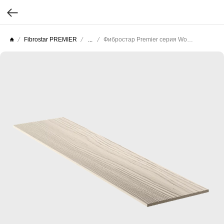
Fibrostar PREMIER
...
Фибростар Premier серия Wood (Целлюлоза текстурированная) КС 04 Гавайский Песок 3000х200х10мм