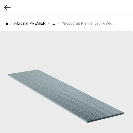
Fibrostar PREMIER
...
Фибростар Premier серия Wood (Целлюлоза гладкая) КС 18 Серебристо Серый 3000х200х10мм