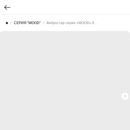
СЕРИЯ "WOOD"
Фибростар серия «WOOD» КС 22 Паприка