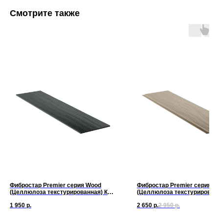
Смотрите также
Фибростар Premier серия Wood
Фибростар Premier серия Cl
(Целлюлоза текстурированная) КС
(Целлюлоза текстурирован
83 Темная Ночь 3000х200х10мм
42 Капучино 3000х200х10м
1 950
р.
2 650
р.
2 950
р.