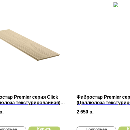
стар Premier серия Click
Фибростар Premier сер
юлоза текстурированная)
(Целлюлоза текстурир
 Нас. Бежевый
КС 04 Гавайский Песок
р.
2 650
р.
х200х10мм
3000х200х10мм
Купить
К
одробнее
Подробнее