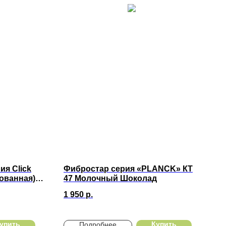
ия Click
Фибростар серия «PLANCK» КT
ованная)
47 Молочный Шоколад
1 950
р.
упить
Купить
Подробнее