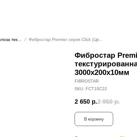
Premier серия Click (Целлюлоза текстурированная)
Фибростар Premier серия Click (Целлюлоза текстурированная) КС 22 Паприка 3000х200х10мм
Фибростар Premi
текстурированна
3000х200х10мм
FIBROSTAR
SKU:
FCT10C22
2 650
р.
2 950
р.
В корзину