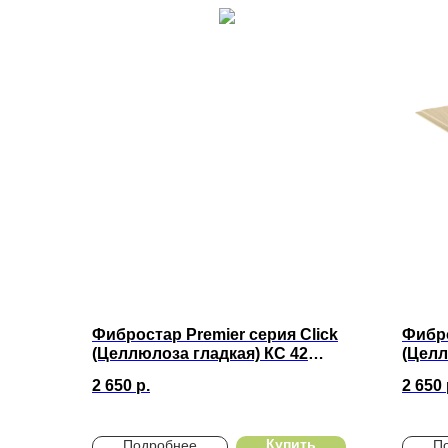
Фибростар Premier серия Click
Фибро
(Целлюлоза гладкая) КС 42
(Целл
Капучино 3000х200х10мм
КС 07
2 650
р.
2 650
3000
Купить
Подробнее
П