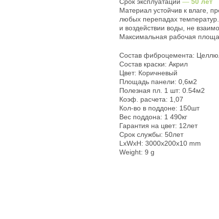
Срок эксплуатации
—
50 лет
Материал устойчив к влаге, п
любых перепадах температур.
и воздействии воды, не взаим
Максимальная рабочая площа
Состав фиброцемента: Целлю
Состав краски: Акрил
Цвет: Коричневый
Площадь панели: 0,6м2
Полезная пл. 1 шт: 0.54м2
Коэф. расчета: 1,07
Кол-во в поддоне: 150шт
Вес поддона: 1 490кг
Гарантия на цвет: 12лет
Срок службы: 50лет
LxWxH: 3000x200x10 mm
Weight: 9 g