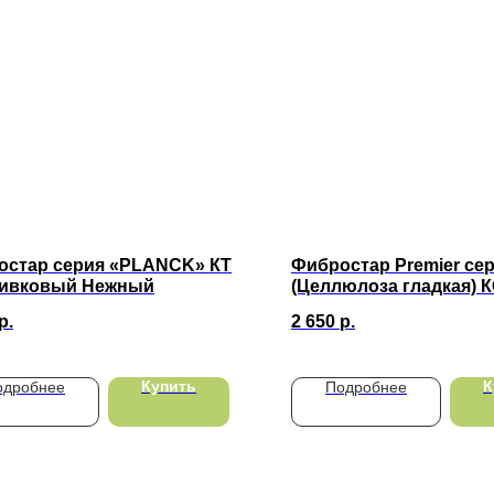
остар серия «PLANCK» КT
Фибростар Premier сер
ливковый Нежный
(Целлюлоза гладкая) К
Темная Ночь 3000х200
р.
2 650
р.
Купить
К
одробнее
Подробнее