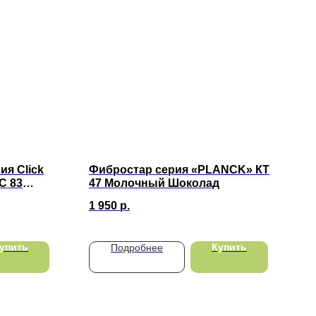
ия Click
Фибростар серия «PLANCK» КT
С 83
47 Молочный Шоколад
х10мм
1 950
р.
упить
Купить
Подробнее