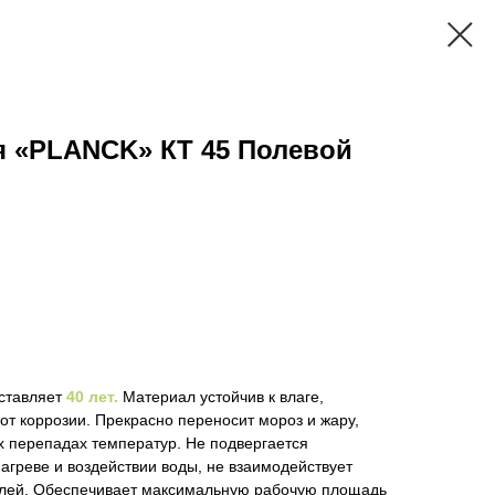
я «PLANCK» КT 45 Полевой
оставляет
40 лет.
Материал устойчив к влаге,
от коррозии. Прекрасно переносит мороз и жару,
х перепадах температур. Не подвергается
греве и воздействии воды, не взаимодействует
олей. Обеспечивает максимальную рабочую площадь