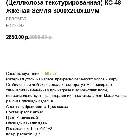
(Целлюлоза текстурированная) КС 48
Жженая Земля 3000х200х10мм
FIBROSTAR
FCT10C48
2650,00
р.
2950,00
р.
В корзину
Срок эксплуатации
—
50 лет
Материал устойчив к влаге, прекрасно переносит мороз и жару.
Стабилен при любых перепадах температур. Не подвержен
химическим изменениям при нагреве и воздействии воды,
не взаимодействует с растворами минеральных солей. Максимальная
рабочая площадь изделия.
Состав фиброцемента: Целлюлоза
Состав краски: Акрил
Цвет: Коричневый
Площадь панели: 0,6м2
Полезная пл. 1 шт: 0.54м2
Коэф. расчета: 1,07