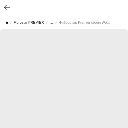
Fibrostar PREMIER
...
Фибростар Premier серия Wood (Целлюлоза текстурированная) КС 48 Жженая Земля 3000х200х10мм