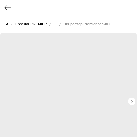
Fibrostar PREMIER
...
Фибростар Premier серия Click (Целлюлоза текстурированная) КС 12 Серая Галька 3000х200х10мм