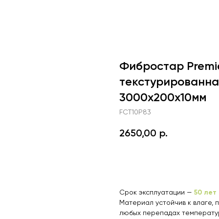
Фибростар Premi
текстурированная
3000х200х10мм
FCT10P83
2650,00
р.
В корзину
50 лет
Срок эксплуатации —
Материал устойчив к влаге, 
любых перепадах температур