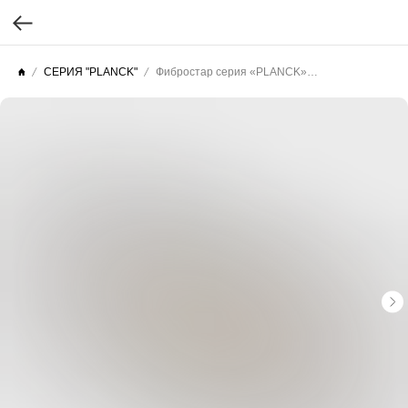
СЕРИЯ "PLANCK"
Фибростар серия «PLANCK» КT 42 Капучино