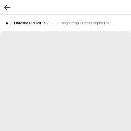
Fibrostar PREMIER
...
Фибростар Premier серия Planck (Целлюлоза гладкая) КС 01 Сигнально Белый 3000х200х10мм