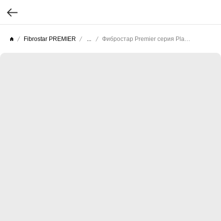
Fibrostar PREMIER
...
Фибростар Premier серия Planck (Целлюлоза текстурированная) КС 07 Нас. Бежевый 3000х200х10мм