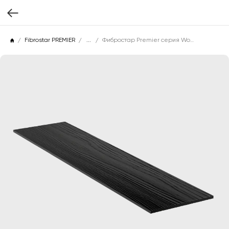
Fibrostar PREMIER
...
Фибростар Premier серия Wood (Целлюлоза гладкая) КС 85 Глубокий Черный 3000х200х10мм