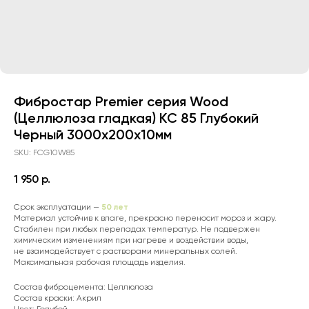
Фибростар Premier серия Wood
(Целлюлоза гладкая) КС 85 Глубокий
Черный 3000х200х10мм
SKU:
FCG10W85
1 950
р.
50 лет
Срок эксплуатации —
Материал устойчив к влаге, прекрасно переносит мороз и жару.
Стабилен при любых перепадах температур. Не подвержен
химическим изменениям при нагреве и воздействии воды,
не взаимодействует с растворами минеральных солей.
Максимальная рабочая площадь изделия.
Состав фиброцемента: Целлюлоза
Состав краски: Акрил