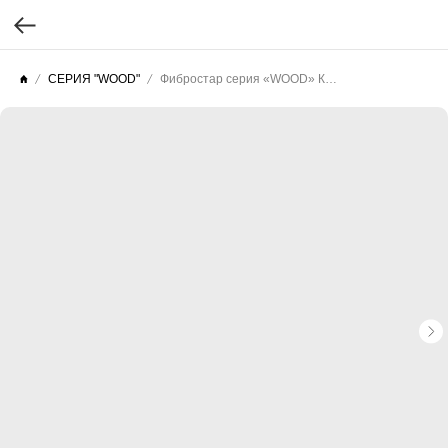
СЕРИЯ "WOOD"
Фибростар серия «WOOD» КС 43 Какао