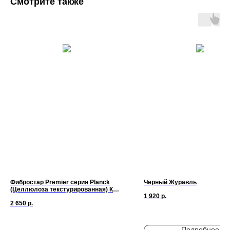
Смотрите также
Фибростар Premier серия Planck
Черный Журавль
(Целлюлоза текстурированная) КС
1 920
р.
64 Синяя Ночь 3000х200х10мм
2 650
р.
Подробнее