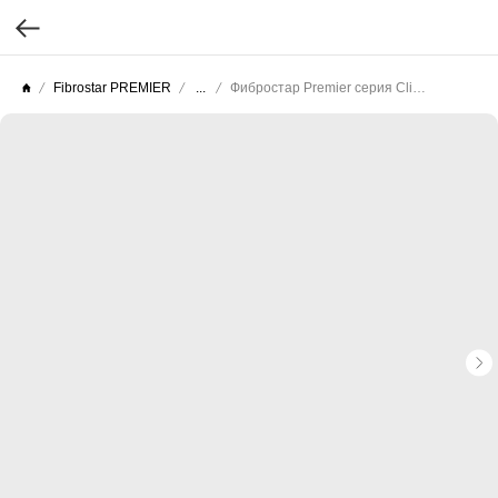
Fibrostar PREMIER
...
Фибростар Premier серия Click (Целлюлоза гладкая) КС 16 Серый Минерал 3000х200х10мм