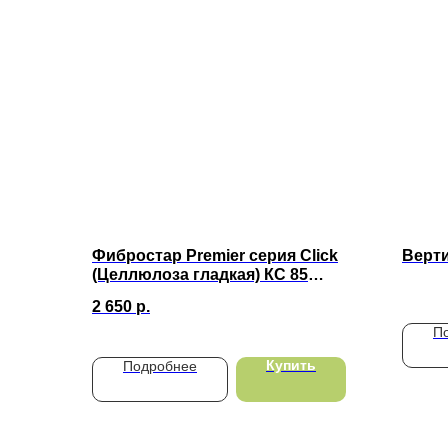
Фибростар Premier серия Click
Верт
(Целлюлоза гладкая) КС 85
Глубокий Черный 3000х200х10мм
2 650
р.
П
Купить
Подробнее