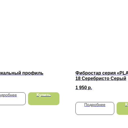
икальный профиль
Фибростар серия «PL
18 Серебристо Серый
1 950
р.
Купить
одробнее
К
Подробнее