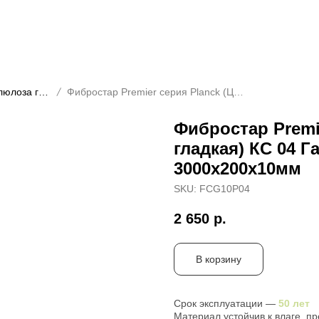
Premier серия Planck (Целлюлоза гладкая)
Фибростар Premier серия Planck (Целлюлоза гладкая) КС 04 Гавайский Песок 3000х200х10мм
Фибростар Premi
гладкая) КС 04 Г
3000х200х10мм
SKU:
FCG10P04
2 650
р.
В корзину
Срок эксплуатации —
50 лет
Материал устойчив к влаге, п