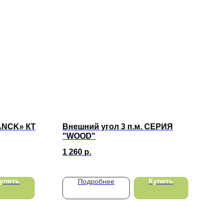
ANCK» КT
Внешний угол 3 п.м. СЕРИЯ
"WOOD"
1 260
р.
упить
Купить
Подробнее