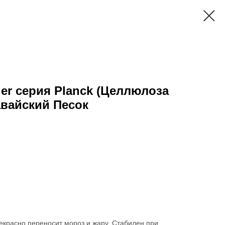
er серия Planck (Целлюлоза
авайский Песок
рекрасно переносит мороз и жару. Стабилен при