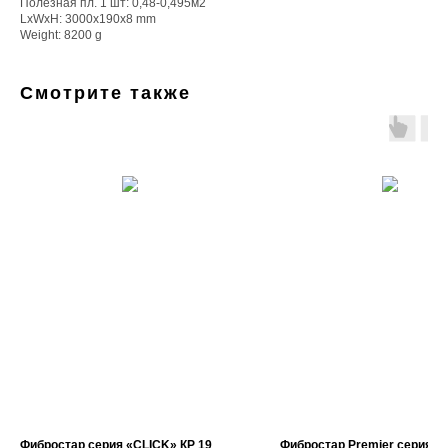
Полезная пл. 1 шт: 0,48-0,495м2
LxWxH: 3000x190x8 mm
Weight: 8200 g
Смотрите также
Фибростар серия «CLICK» КP 19
Фибростар Premier серия P