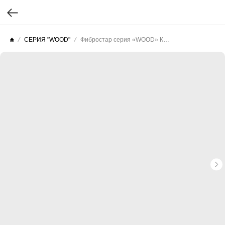
СЕРИЯ "WOOD"
Фибростар серия «WOOD» КС 07 Насыщенный Бежевый