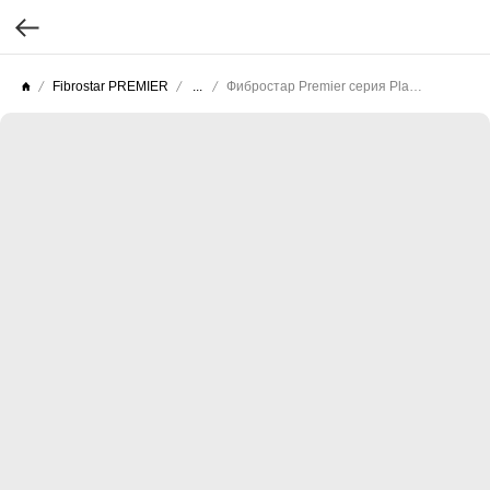
Fibrostar PREMIER
...
Фибростар Premier серия Planck (Целлюлоза гладкая) КС 25 Гончарная Глина 3000х200х10мм